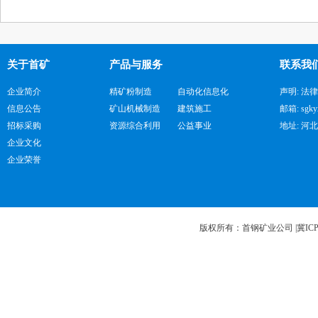
关于首矿
产品与服务
联系我
企业简介
精矿粉制造
自动化信息化
声明: 法
信息公告
矿山机械制造
建筑施工
邮箱: sgky
招标采购
资源综合利用
公益事业
地址: 河
企业文化
企业荣誉
版权所有：首钢矿业公司 |
冀ICP