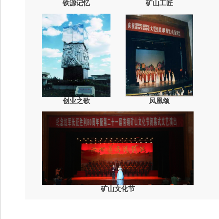
铁源记忆
矿山工匠
创业之歌
凤凰颂
矿山文化节