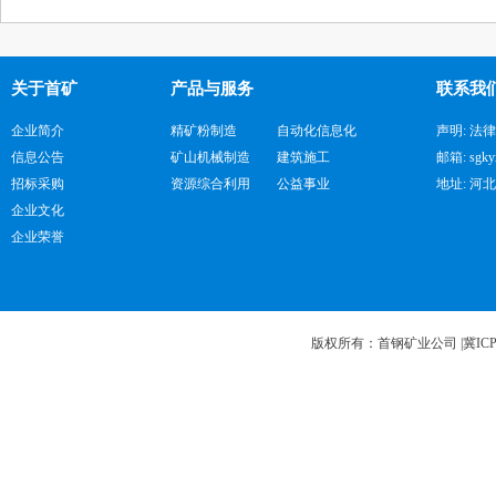
关于首矿
产品与服务
联系我
企业简介
精矿粉制造
自动化信息化
声明: 法
信息公告
矿山机械制造
建筑施工
邮箱: sgky
招标采购
资源综合利用
公益事业
地址: 河
企业文化
企业荣誉
版权所有：首钢矿业公司 |
冀ICP