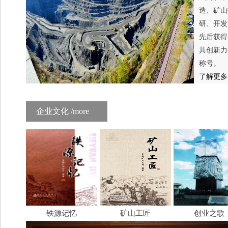
造、矿山
研、开发
先后获得
具创新力
称号。
了解更多
企业文化 /more
铁源记忆
矿山工匠
创业之歌